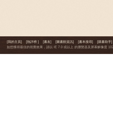
[我的主頁]
[熱評榜 ]
[書友]
[圖書館資訊]
[書本搜尋]
[購書助手]
如想獲得最佳的視覺效果，請以 IE 7.0 或以上 的瀏覽器及屏幕解像度 1024 