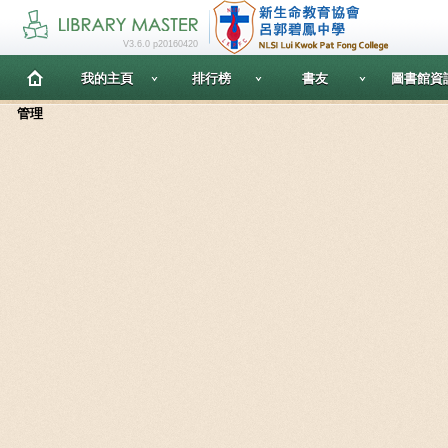
V3.6.0 p20160420
我的主頁
排行榜
書友
圖書館資
管理