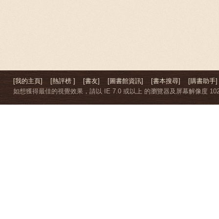
[我的主頁]
[熱評榜 ]
[書友]
[圖書館資訊]
[書本搜尋]
[購書助手]
如想獲得最佳的視覺效果，請以 IE 7.0 或以上 的瀏覽器及屏幕解像度 1024 