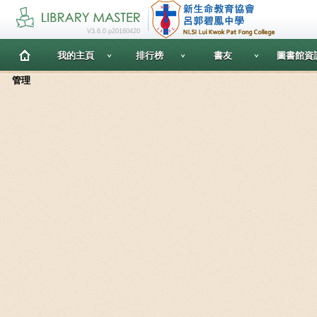
V3.6.0 p20160420
我的主頁
排行榜
書友
圖書館資
管理