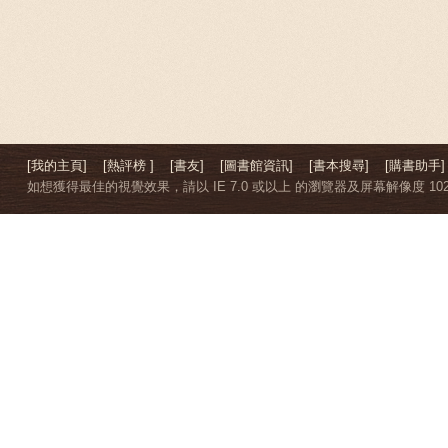
[我的主頁]
[熱評榜 ]
[書友]
[圖書館資訊]
[書本搜尋]
[購書助手]
如想獲得最佳的視覺效果，請以 IE 7.0 或以上 的瀏覽器及屏幕解像度 1024 