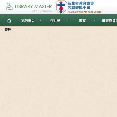
V3.6.0 p20160420
我的主頁
排行榜
書友
圖書館資
管理