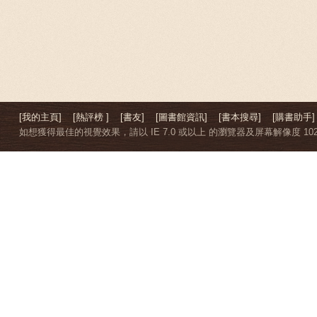
[我的主頁]
[熱評榜 ]
[書友]
[圖書館資訊]
[書本搜尋]
[購書助手]
如想獲得最佳的視覺效果，請以 IE 7.0 或以上 的瀏覽器及屏幕解像度 1024 