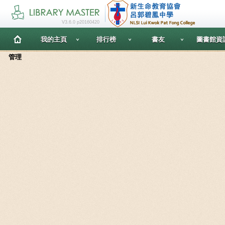
V3.6.0 p20160420
我的主頁
排行榜
書友
圖書館資
管理