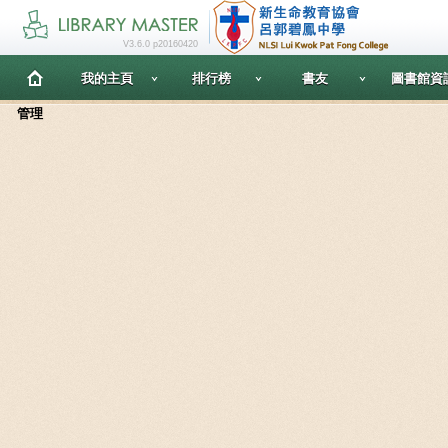
V3.6.0 p20160420
我的主頁
排行榜
書友
圖書館資
管理