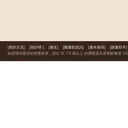
[我的主頁]
[熱評榜 ]
[書友]
[圖書館資訊]
[書本搜尋]
[購書助手]
如想獲得最佳的視覺效果，請以 IE 7.0 或以上 的瀏覽器及屏幕解像度 1024 