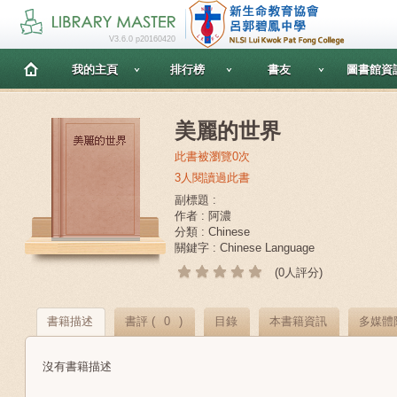
V3.6.0 p20160420
我的主頁
排行榜
書友
圖書館資
美麗的世界
此書被瀏覽0次
3人閱讀過此書
副標題 :
作者 : 阿濃
分類 : Chinese
關鍵字 : Chinese Language
(0人評分)
書籍描述
書評 (
0
)
目錄
本書籍資訊
多媒體
沒有書籍描述