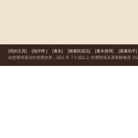
[我的主頁]
[熱評榜 ]
[書友]
[圖書館資訊]
[書本搜尋]
[購書助手]
如想獲得最佳的視覺效果，請以 IE 7.0 或以上 的瀏覽器及屏幕解像度 1024 