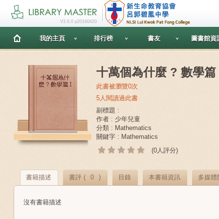
V3.6.0 p20160420
我的主頁
排行榜
書友
圖書館資
十萬個為什麼 ? 數學篇 
此書被瀏覽0次
5人閱讀過此書
副標題 :
作者 : 少年兒童
分類 : Mathematics
關鍵字 : Mathematics
(0人評分)
書籍描述
書評 (
0
)
目錄
本書籍資訊
多媒體
沒有書籍描述