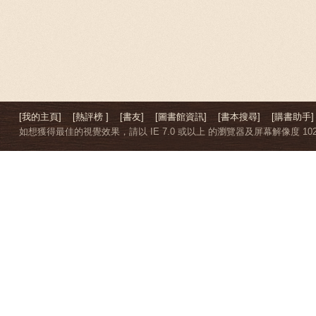
[我的主頁]
[熱評榜 ]
[書友]
[圖書館資訊]
[書本搜尋]
[購書助手]
如想獲得最佳的視覺效果，請以 IE 7.0 或以上 的瀏覽器及屏幕解像度 1024 