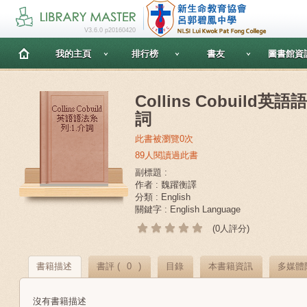
V3.6.0 p20160420
我的主頁
排行榜
書友
圖書館資
Collins Cobuild英
詞
此書被瀏覽0次
89人閱讀過此書
副標題 :
作者 : 魏躍衡譯
分類 : English
關鍵字 : English Language
(0人評分)
書籍描述
書評 (
0
)
目錄
本書籍資訊
多媒體
沒有書籍描述