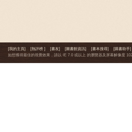
[我的主頁]
[熱評榜 ]
[書友]
[圖書館資訊]
[書本搜尋]
[購書助手]
如想獲得最佳的視覺效果，請以 IE 7.0 或以上 的瀏覽器及屏幕解像度 1024 