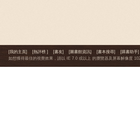
[我的主頁]
[熱評榜 ]
[書友]
[圖書館資訊]
[書本搜尋]
[購書助手]
如想獲得最佳的視覺效果，請以 IE 7.0 或以上 的瀏覽器及屏幕解像度 1024 