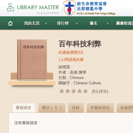
V3.6.0 p20160420
我的主頁
排行榜
書友
圖書館資
百年科技利弊
此書被瀏覽0次
1人閱讀過此書
副標題 :
作者 : 高偉,陳華
分類 : Chinese
關鍵字 : Chinese Culture
(0人評分)
書籍描述
書評 (
0
)
目錄
本書籍資訊
多媒體
沒有書籍描述