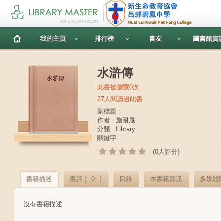
V3.6.0 p20160420
我的主頁
排行榜
書友
圖書館資
水滸傳
此書被瀏覽0次
27人閱讀過此書
副標題 :
作者 : 施耐庵
分類 : Library
關鍵字 :
(0人評分)
書籍描述
書評 (
0
)
目錄
本書籍資訊
多媒體
沒有書籍描述