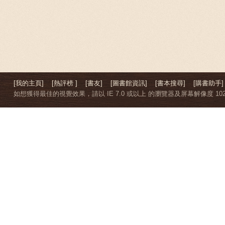
[我的主頁]
[熱評榜 ]
[書友]
[圖書館資訊]
[書本搜尋]
[購書助手]
如想獲得最佳的視覺效果，請以 IE 7.0 或以上 的瀏覽器及屏幕解像度 1024 