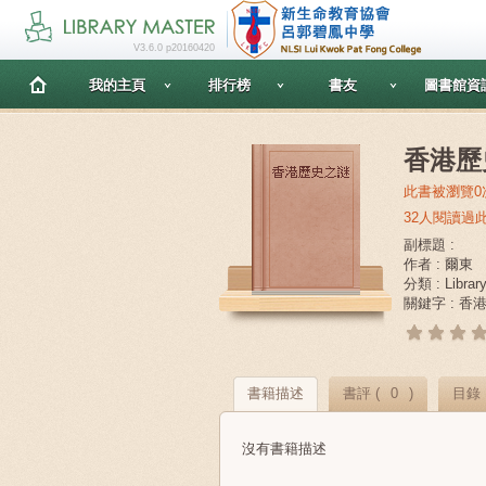
V3.6.0 p20160420
我的主頁
排行榜
書友
圖書館資
香港歷
此書被瀏覽0
32人閱讀過
副標題 :
作者 : 爾東
分類 : Librar
關鍵字 : 香
書籍描述
書評 (
0
)
目錄
沒有書籍描述