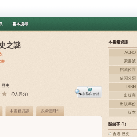
訊
書本搜尋
本書籍資訊
史之謎
ACNO
次
索書號
此書
館藏位置
借閱分類
y
港 歷史
ISBN
(0人評分)
出版商
出版年份
本書籍資訊
多媒體附件
版本
關鍵字
(1)
香港 歷史