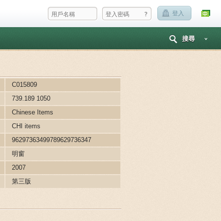
?
登入
搜尋
C015809
739.189 1050
Chinese Items
CHI items
96297363499789629736347
明窗
2007
第三版