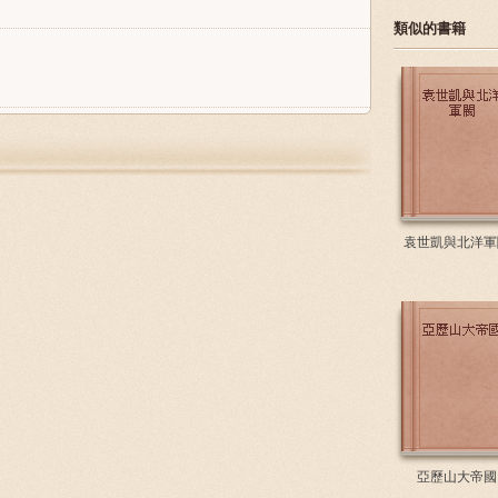
類似的書籍
袁世凱與北洋軍
亞歷山大帝國