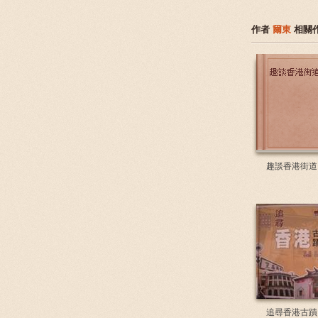
作者
爾東
相關
趣談香港街道
追尋香港古蹟