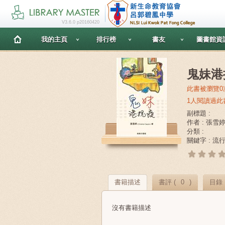
V3.6.0 p20160420
我的主頁
排行榜
書友
圖書館資
鬼妹港
此書被瀏覽0
1人閱讀過此
副標題 :
作者 : 張雪婷(C
分類 :
關鍵字 : 流
書籍描述
書評 (
0
)
目錄
沒有書籍描述