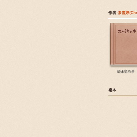
作者
張雪婷(Chri
鬼妹講故事
複本