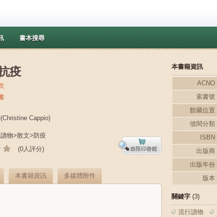
訊
書本搜尋
本書籍資訊
抗疫
ACNO
次
索書號
書
館藏位置
hristine Cappio)
借閱分類
行讀物>散文>防疫
ISBN
(0人評分)
出版商
出版年份
本書籍資訊
多媒體附件
版本
關鍵字
(3)
流行讀物