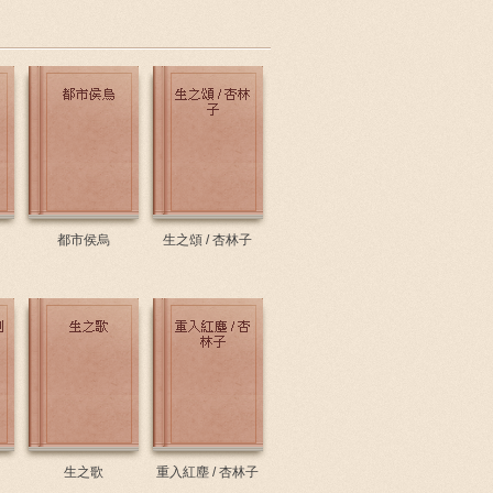
都市侯烏
生之頌 / 杏林子
生之歌
重入紅塵 / 杏林子