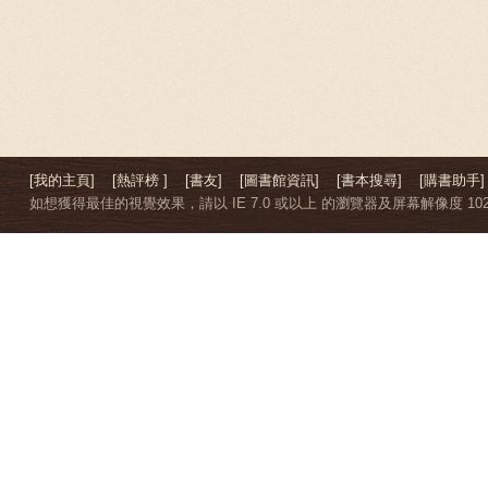
[我的主頁]
[熱評榜 ]
[書友]
[圖書館資訊]
[書本搜尋]
[購書助手]
如想獲得最佳的視覺效果，請以 IE 7.0 或以上 的瀏覽器及屏幕解像度 1024 