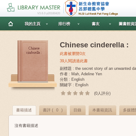
V3.6.0 p20160420
我的主頁
排行榜
書友
圖書館資
Chinese cinderella :
此書被瀏覽0次
39人閱讀過此書
副標題 : the secret story of an unwanted da
作者 : Mah, Adeline Yen
分類 : English
關鍵字 : English
(0人評分)
書籍描述
書評 (
0
)
目錄
本書籍資訊
多媒體
沒有書籍描述