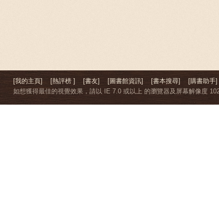
[我的主頁]
[熱評榜 ]
[書友]
[圖書館資訊]
[書本搜尋]
[購書助手]
如想獲得最佳的視覺效果，請以 IE 7.0 或以上 的瀏覽器及屏幕解像度 1024 