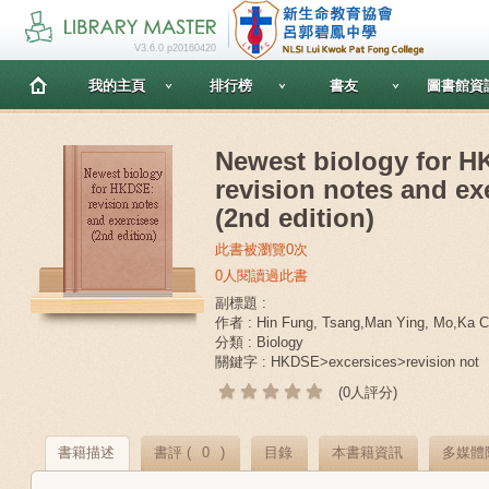
V3.6.0 p20160420
我的主頁
排行榜
書友
圖書館資
Newest biology for 
revision notes and ex
(2nd edition)
此書被瀏覽0次
0人閱讀過此書
副標題 :
作者 : Hin Fung, Tsang,Man Ying, Mo,Ka C
分類 : Biology
關鍵字 : HKDSE>excersices>revision not
(0人評分)
書籍描述
書評 (
0
)
目錄
本書籍資訊
多媒體