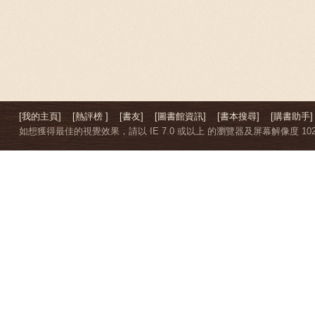
[我的主頁]
[熱評榜 ]
[書友]
[圖書館資訊]
[書本搜尋]
[購書助手]
如想獲得最佳的視覺效果，請以 IE 7.0 或以上 的瀏覽器及屏幕解像度 1024 