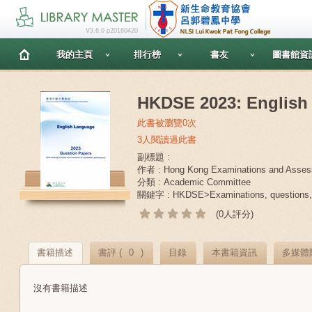
V3.6.0 p20160420
我的主頁
排行榜
書友
圖書館資
HKDSE 2023: English
此書被瀏覽0次
3人閱讀過此書
副標題 :
作者 : Hong Kong Examinations and Asses
分類 : Academic Committee
關鍵字 : HKDSE>Examinations, questions,
(0人評分)
書籍描述
書評 (
0
)
目錄
本書籍資訊
多媒體
沒有書籍描述