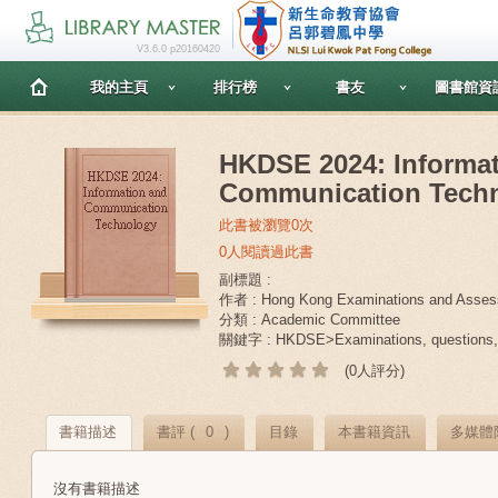
V3.6.0 p20160420
我的主頁
排行榜
書友
圖書館資
HKDSE 2024: Informa
Communication Tech
此書被瀏覽0次
0人閱讀過此書
副標題 :
作者 : Hong Kong Examinations and Asses
分類 : Academic Committee
關鍵字 : HKDSE>Examinations, questions,>
(0人評分)
書籍描述
書評 (
0
)
目錄
本書籍資訊
多媒體
沒有書籍描述