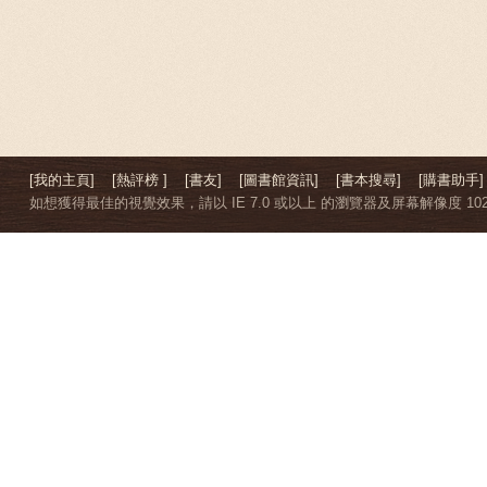
[我的主頁]
[熱評榜 ]
[書友]
[圖書館資訊]
[書本搜尋]
[購書助手]
如想獲得最佳的視覺效果，請以 IE 7.0 或以上 的瀏覽器及屏幕解像度 1024 