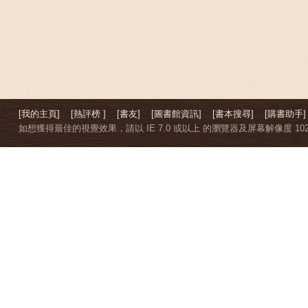
[我的主頁]
[熱評榜 ]
[書友]
[圖書館資訊]
[書本搜尋]
[購書助手]
如想獲得最佳的視覺效果，請以 IE 7.0 或以上 的瀏覽器及屏幕解像度 1024 