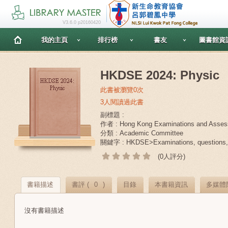
V3.6.0 p20160420
我的主頁
排行榜
書友
圖書館資
HKDSE 2024: Physic
此書被瀏覽0次
3人閱讀過此書
副標題 :
作者 : Hong Kong Examinations and Asses
分類 : Academic Committee
關鍵字 : HKDSE>Examinations, questions,>
(0人評分)
書籍描述
書評 (
0
)
目錄
本書籍資訊
多媒體
沒有書籍描述