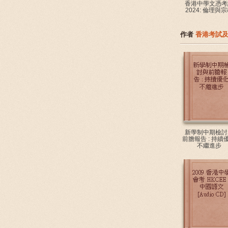
香港中學文憑考
2024: 倫理與
作者
香港考試
新學制中期檢討
前膽報告 : 持續
不繼進步