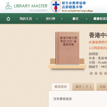
V3.6.0 p20160420
我的主頁
排行榜
書友
圖書館資
香港中
此書被瀏覽0
1人閱讀過此
副標題 :
作者 : 香
分類 : Acade
關鍵字 : HKDSE
書籍描述
書評 (
0
)
目錄
沒有書籍描述