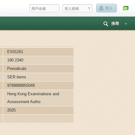
?
登入
搜尋
EX01261
190 2340
Periodicals
SER items
9789888855049
Hong Kong Examinations and
Assessment Autho
2025