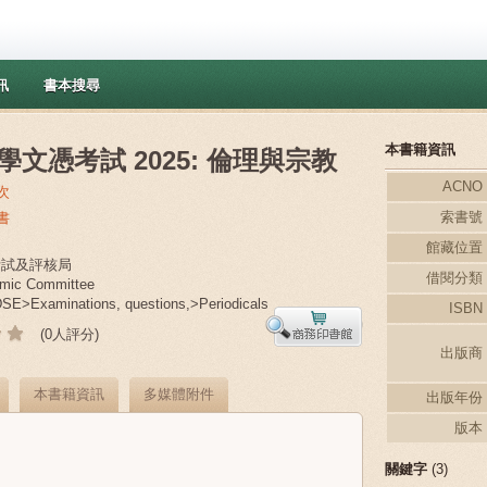
訊
書本搜尋
本書籍資訊
學文憑考試 2025: 倫理與宗教
ACNO
次
索書號
書
館藏位置
港考試及評核局
借閱分類
mic Committee
>Examinations, questions,>Periodicals
ISBN
(0人評分)
出版商
本書籍資訊
多媒體附件
出版年份
版本
關鍵字
(3)