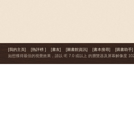
[我的主頁]
[熱評榜 ]
[書友]
[圖書館資訊]
[書本搜尋]
[購書助手]
如想獲得最佳的視覺效果，請以 IE 7.0 或以上 的瀏覽器及屏幕解像度 1024 