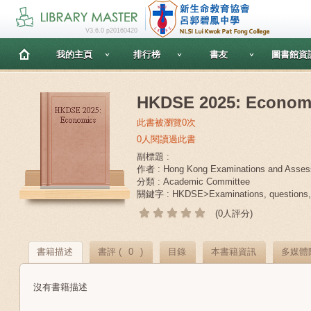
V3.6.0 p20160420
我的主頁
排行榜
書友
圖書館資
HKDSE 2025: Econom
此書被瀏覽0次
0人閱讀過此書
副標題 :
作者 : Hong Kong Examinations and Asses
分類 : Academic Committee
關鍵字 : HKDSE>Examinations, questions,>
(0人評分)
書籍描述
書評 (
0
)
目錄
本書籍資訊
多媒體
沒有書籍描述