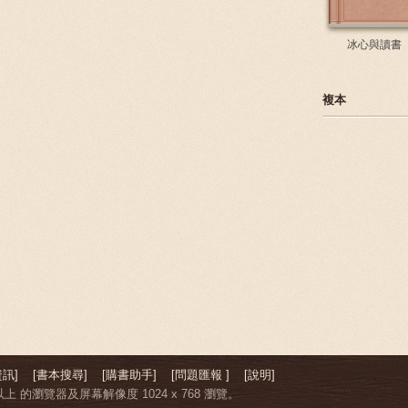
冰心與讀書
複本
訊]
[書本搜尋]
[購書助手]
[問題匯報 ]
[說明]
上 的瀏覽器及屏幕解像度 1024 x 768 瀏覽。