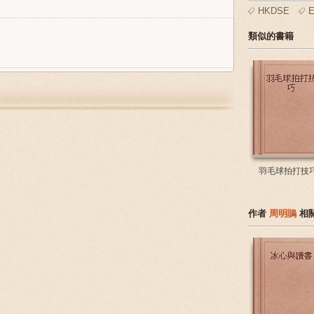
HKDSE
E
類似的書籍
羽毛球拍打技
作者
周明鵑
相