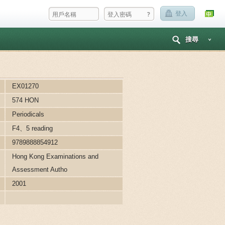
?
登入
搜尋
EX01270
574 HON
Periodicals
F4、5 reading
9789888854912
Hong Kong Examinations and
Assessment Autho
2001