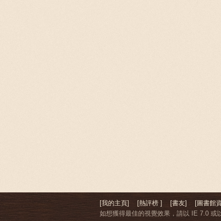
[我的主頁]
[熱評榜 ]
[書友]
[圖書館資
如想獲得最佳的視覺效果，請以 IE 7.0 或以