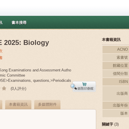
訊
書本搜尋
本書籍資訊
 2025: Biology
ACNO
次
索書號
書
館藏位置
ong Examinations and Assessment Autho
借閱分類
mic Committee
>Examinations, questions,>Periodicals
ISBN
(0人評分)
出版商
本書籍資訊
多媒體附件
出版年份
版本
關鍵字
(3)