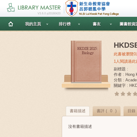
V3.6.0 p20160420
我的主頁
排行榜
書友
圖書館資
HKDSE
此書被瀏覽0
1人閱讀過此
副標題 :
作者 : Hong K
分類 : Acade
關鍵字 : HKDSE
書籍描述
書評 (
0
)
目錄
沒有書籍描述