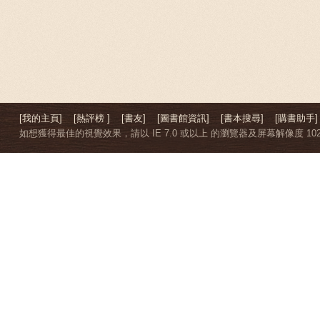
[我的主頁]
[熱評榜 ]
[書友]
[圖書館資訊]
[書本搜尋]
[購書助手]
如想獲得最佳的視覺效果，請以 IE 7.0 或以上 的瀏覽器及屏幕解像度 1024 