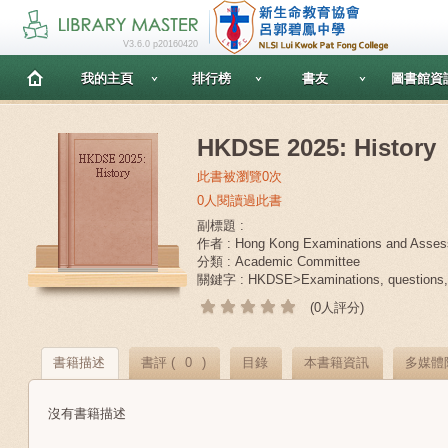
V3.6.0 p20160420
我的主頁
排行榜
書友
圖書館資
HKDSE 2025: History
此書被瀏覽0次
0人閱讀過此書
副標題 :
作者 : Hong Kong Examinations and Asses
分類 : Academic Committee
關鍵字 : HKDSE>Examinations, questions,>
(0人評分)
書籍描述
書評 (
0
)
目錄
本書籍資訊
多媒體
沒有書籍描述