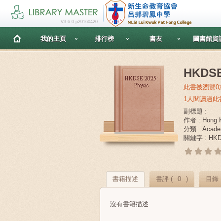
V3.6.0 p20160420
我的主頁
排行榜
書友
圖書館資
HKDSE
此書被瀏覽0
1人閱讀過此
副標題 :
作者 : Hong K
分類 : Acade
關鍵字 : HKDSE
書籍描述
書評 (
0
)
目錄
沒有書籍描述