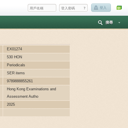
?
登入
搜尋
EX01274
530 HON
Periodicals
SER items
9789888855261
Hong Kong Examinations and
Assessment Autho
2025