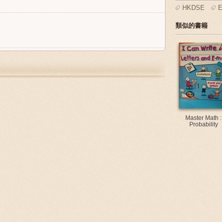
HKDSE
E
類似的書籍
Master Math :
Probability