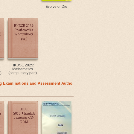
Evolve or Die
:
HKDSE 2025:
Mathematics
)
(compulsory part)
g Examinations and Assessment Autho