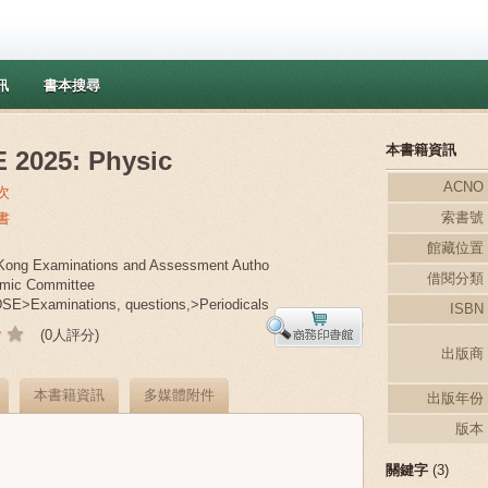
訊
書本搜尋
本書籍資訊
 2025: Physic
ACNO
次
索書號
書
館藏位置
ong Examinations and Assessment Autho
借閱分類
mic Committee
>Examinations, questions,>Periodicals
ISBN
(0人評分)
出版商
本書籍資訊
多媒體附件
出版年份
版本
關鍵字
(3)