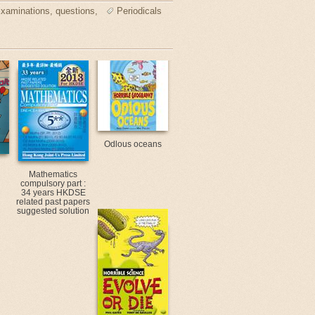
xaminations, questions,
Periodicals
Odlous oceans
Mathematics
compulsory part :
34 years HKDSE
related past papers
suggested solution