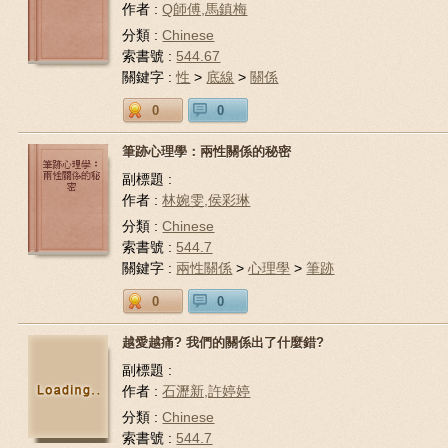
作者 :
Q師傅,馬鎮梅
分類 :
Chinese
索書號 :
544.67
關鍵字 :
性
>
底線
>
關係
0
0
筆跡心理學：兩性關係的秘密
副標題 :
作者 :
林婉雯,侯彩琳
分類 :
Chinese
索書號 :
544.7
關鍵字 :
兩性關係
>
心理學
>
筆跡
0
0
越愛越痛? 我們的關係出了什麼錯?
副標題 :
作者 :
石瀝新,許婷婷
分類 :
Chinese
索書號 :
544.7