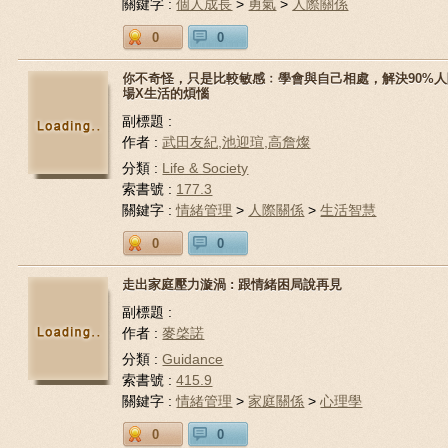
關鍵字 :
個人成長
>
勇氣
>
人際關係
0
0
你不奇怪，只是比較敏感﹕學會與自己相處，解決90%人
場X生活的煩惱
副標題 :
作者 :
武田友紀,池迎瑄,高詹燦
分類 :
Life & Society
索書號 :
177.3
關鍵字 :
情緒管理
>
人際關係
>
生活智慧
0
0
走出家庭壓力漩渦 : 跟情緒困局說再見
副標題 :
作者 :
麥棨諾
分類 :
Guidance
索書號 :
415.9
關鍵字 :
情緒管理
>
家庭關係
>
心理學
0
0