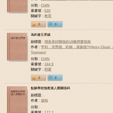
分類 :
CHIN
索書號 :
520
關鍵字 :
教育
0
0
為約會立界線
副標題 :
增進美好關係的18條戀愛指南
作者 :
亨利．克勞德、約翰．湯森德?(Henry Cloud, J
Townsen)
分類 :
CHIN
索書號 :
244.9
關鍵字 :
戀愛
0
0
點解學校無教過人際關係科
副標題 :
作者 :
崖柏
分類 :
索書號 :
177.2