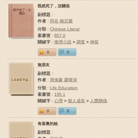
既然死了，沒關係
副標題 :
作者 :
阿谷,賴百樂
分類 :
Chinese Literat
索書號 :
857.0
關鍵字 :
推理小說
>
調查
>
神探
0
0
無朋友
副標題 :
作者 :
周偉豪,廖暉清
分類 :
Life Education
索書號 :
195.1
關鍵字 :
心理
>
個人成長
>
人際關係
0
0
角落裏的她
副標題 :