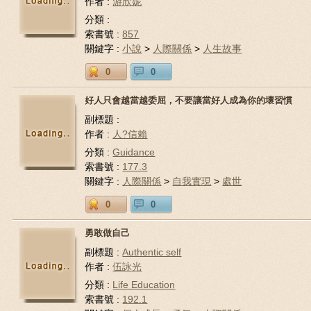
作者 :
游欣妮
分類 :
索書號 :
857
關鍵字 :
小說
>
人際關係
>
人生故事
0
0
好人只會越當越委屈，不要讓當好人成為你的壞習慣
副標題 :
作者 :
人?信賴
分類 :
Guidance
索書號 :
177.3
關鍵字 :
人際關係
>
自我實現
>
處世
0
0
勇敢做自己
副標題 :
Authentic self
作者 :
伍詠光
分類 :
Life Education
索書號 :
192.1