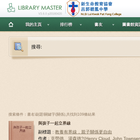
V3.6.0 p20160420
我的主頁
排行榜
書友
圖書館資
搜尋:
搜索條件：書名\副題\關鍵字(關係),共找到109條結果
與孩子一起立界線
副標題 :
教養有界線，親子關係更自由
作者 :
克勞德、湯森德?(Henry Cloud, John Townse