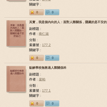
關鍵字 :
0
0
其實，我是個內向的人：面對人際關係，隱藏的是不安的
副標題 :
作者 :
南仁淑
分類 :
索書號 :
177.2
關鍵字 :
0
0
點解學校無教過人際關係科
副標題 :
作者 :
崖柏
分類 :
索書號 :
177.1
關鍵字 :
0
0