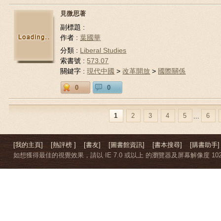
見微思著
副標題 :
作者 :
葉國華
分類 :
Liberal Studies
索書號 :
573.07
關鍵字 :
現代中國
>
改革開放
>
國際關係
0
0
1
2
3
4
5
6
...
[我的主頁]
[熱評榜 ]
[書友]
[圖書館資訊]
[書本搜尋]
[購書助手]
如想獲得最佳的視覺效果，請以 IE 7.0 或以上 的瀏覽器及屏幕解像度 1024 