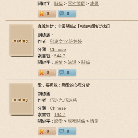
關鍵字 :
關係
>
惡性循環
>
成果
0
0
直說無妨：非常關係2【相知相愛紀念版】
副標題 :
作者 :
鄧惠文??,許婷婷
分類 :
Chinese
索書號 :
544.7
關鍵字 :
感情
>
溝通
>
關係
0
0
愛，要勇敢：戀愛的心理分析
副標題 :
作者 :
伍詠光,伍詠慈
分類 :
Chinese
索書號 :
194.7
關鍵字 :
戀愛
>
親密關係
>
情傷
0
0