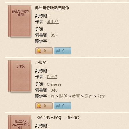
餘生是你晚點沒關係
副標題 :
作者 :
黃山料
分類 :
索書號 :
857
關鍵字 :
0
0
小板凳
副標題 :
作者 :
胡燕?
分類 :
Chinese
索書號 :
848
關鍵字 :
物
>
關係
>
教育
>
寫作
>
散文
0
0
《拾五拾六FAQ──懂性篇》
副標題 :