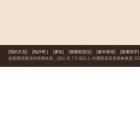
[我的主頁]
[熱評榜 ]
[書友]
[圖書館資訊]
[書本搜尋]
[購書助手]
如想獲得最佳的視覺效果，請以 IE 7.0 或以上 的瀏覽器及屏幕解像度 1024 