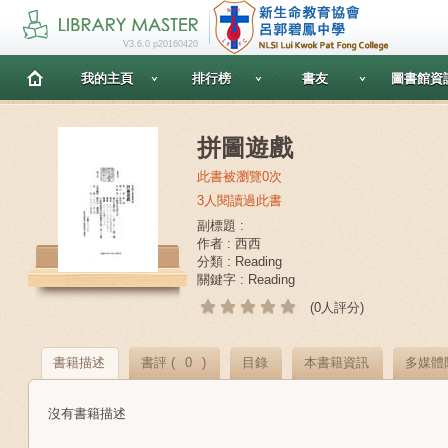
V3.6.0 p20160420
我的主頁
排行榜
書友
圖書館資
拼圖遊戲
此書被瀏覽0次
3人閱讀過此書
副標題 :
作者 : 西西
分類 : Reading
關鍵字 : Reading
(0人評分)
書籍描述
書評 (
0
)
目錄
本書籍資訊
多媒體
沒有書籍描述