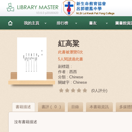
V3.6.0 p20160420
我的主頁
排行榜
書友
圖書館資
紅高粱
此書被瀏覽0次
5人閱讀過此書
副標題 :
作者 : 西西
分類 : Chinese
關鍵字 : Chinese
(0人評分)
書籍描述
書評 (
0
)
目錄
本書籍資訊
多媒體
沒有書籍描述