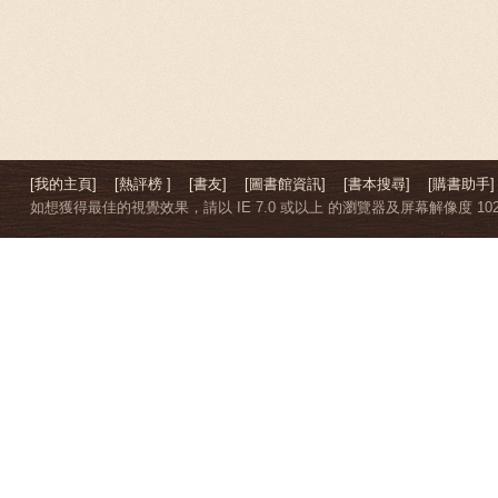
[我的主頁]
[熱評榜 ]
[書友]
[圖書館資訊]
[書本搜尋]
[購書助手]
如想獲得最佳的視覺效果，請以 IE 7.0 或以上 的瀏覽器及屏幕解像度 1024 