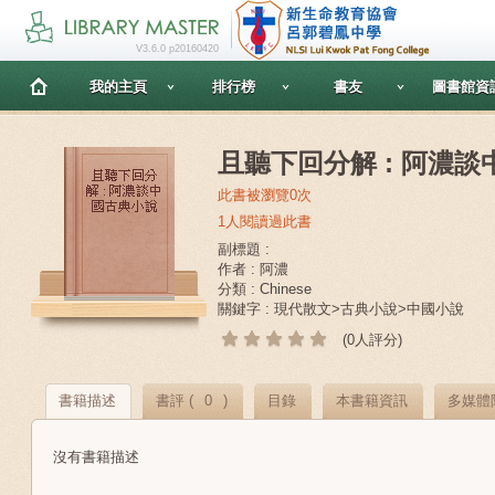
V3.6.0 p20160420
我的主頁
排行榜
書友
圖書館資
且聽下回分解 : 阿濃
此書被瀏覽0次
1人閱讀過此書
副標題 :
作者 : 阿濃
分類 : Chinese
關鍵字 : 現代散文>古典小說>中國小說
(0人評分)
書籍描述
書評 (
0
)
目錄
本書籍資訊
多媒體
沒有書籍描述