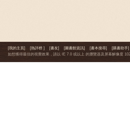
[我的主頁]
[熱評榜 ]
[書友]
[圖書館資訊]
[書本搜尋]
[購書助手]
如想獲得最佳的視覺效果，請以 IE 7.0 或以上 的瀏覽器及屏幕解像度 1024 